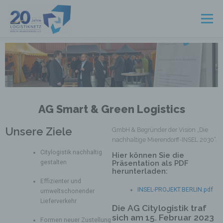
Menü
START
UNSER NETZWERK
VORSTAND
ARBEITSGRUPPEN
UNSERE LEISTUNGEN
AG Smart & Green Logistics
Unsere Ziele
GmbH & Begründer der Vision „Die
AKTUELLES
UNSER WIRTSCHAFTSRAUM
KONTAKT
nachhaltige Mierendorff-INSEL 2030“.
Citylogistik nachhaltig
Hier können Sie die
gestalten
Präsentation als PDF
herunterladen:
Effizienter und
INSEL-PROJEKT.BERLIN.pdf
umweltschonender
Lieferverkehr
Die AG Citylogistik traf
sich am 15. Februar 2023
Formen neuer Zustellung