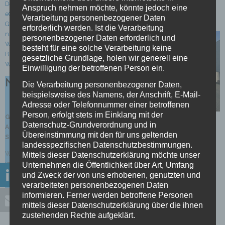
Deutsche Eisenbahn Service AG
Anspruch nehmen möchte, könnte jedoch eine
Seelbach und dem Team von
eCom Logistik GmbH
Verarbeitung personenbezogener Daten
Onomotion.
GEODIS CL Germany GmbH
erforderlich werden. Ist die Verarbeitung
nxtbase technologies GmbH
personenbezogener Daten erforderlich und
Wirtschaftsförderung Land
besteht für eine solche Verarbeitung keine
Brandenburg GmbH (WFBB)
gesetzliche Grundlage, holen wir generell eine
WISAG Dienstleistungsholding SE
Einwilligung der betroffenen Person ein.
Nächster Termin
Die Verarbeitung personenbezogener Daten,
beispielsweise des Namens, der Anschrift, E-Mail-
Wird bald angekündigt
Adresse oder Telefonnummer einer betroffenen
Person, erfolgt stets im Einklang mit der
Gestalten Sie die Themen der
Datenschutz-Grundverordnung und in
Arbeitsgruppe mit und bringen
Übereinstimmung mit den für uns geltenden
Sie sich aktiv ein!
Die Arbeitsgruppe
landesspezifischen Datenschutzbestimmungen.
Wenn Sie an der Arbeitsgruppe
Mittels dieser Datenschutzerklärung möchte unser
Citylogistik tagte am
interessiert sind und mitmachen
Unternehmen die Öffentlichkeit über Art, Umfang
31.09.2022
möchten, wenden Sie sich gern an
und Zweck der von uns erhobenen, genutzten und
Bei unserem Online-Treffen ging es
die Geschäftsstelle des LNBB:
verarbeiteten personenbezogenen Daten
um die Frage
,
wie autonome
office@logistiknetz-bb.de
informieren. Ferner werden betroffene Personen
Fahrzeuge die Logistik
mittels dieser Datenschutzerklärung über die ihnen
entlasten können
.
zustehenden Rechte aufgeklärt.
Die Referenten aus Wirtschaft und