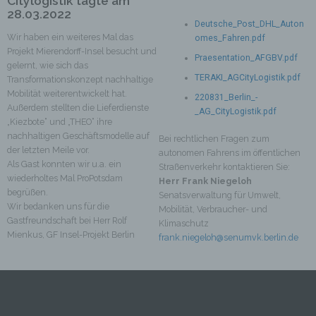
Citylogistik tagte am
lesbar und verständlich sein. Um dies zu
28.03.2022
gewährleisten, möchten wir vorab die verwendeten
Deutsche_Post_DHL_Auton
Begrifflichkeiten erläutern.
Wir haben ein weiteres Mal das
omes_Fahren.pdf
Projekt Mierendorff-Insel besucht und
Wir verwenden in dieser Datenschutzerklärung
Praesentation_AFGBV.pdf
gelernt, wie sich das
unter anderem die folgenden Begriffe:
TERAKI_AGCityLogistik.pdf
Transformationskonzept nachhaltige
a) personenbezogene Daten
Mobilität weiterentwickelt hat.
220831_Berlin_-
Personenbezogene Daten sind alle
Außerdem stellten die Lieferdienste
_AG_CityLogistik.pdf
Informationen, die sich auf eine identifizierte
„Kiezbote“ und „THEO“ ihre
oder identifizierbare natürliche Person (im
nachhaltigen Geschäftsmodelle auf
Bei rechtlichen Fragen zum
Folgenden „betroffene Person") beziehen. Als
der letzten Meile vor.
autonomen Fahrens im öffentlichen
identifizierbar wird eine natürliche Person
Als Gast konnten wir u.a. ein
Straßenverkehr kontaktieren Sie:
angesehen, die direkt oder indirekt,
wiederholtes Mal ProPotsdam
Herr Frank Niegeloh
insbesondere mittels Zuordnung zu einer
begrüßen.
Senatsverwaltung für Umwelt,
Kennung wie einem Namen, zu einer
Wir bedanken uns für die
Mobilität, Verbraucher- und
Kennnummer, zu Standortdaten, zu einer
Gastfreundschaft bei Herr Rolf
Klimaschutz
Online-Kennung oder zu einem oder mehreren
Mienkus, GF Insel-Projekt Berlin
frank.niegeloh@senumvk.berlin.de
besonderen Merkmalen, die Ausdruck der
physischen, physiologischen, genetischen,
psychischen, wirtschaftlichen, kulturellen oder
sozialen Identität dieser natürlichen Person
sind, identifiziert werden kann.