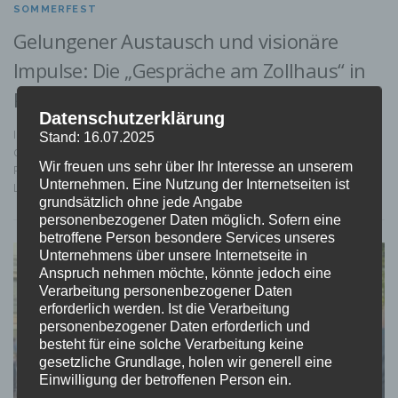
SOMMERFEST
Gelungener Austausch und visionäre
Impulse: Die „Gespräche am Zollhaus“ in
Potsdam
Datenschutzerklärung
IPG und LNBB luden zum Netzwerken und Fachdiskurs ein Am
Stand: 16.07.2025
04.09.2025 trafen sich auf Einladung der IPG Infrastruktur- und
Wir freuen uns sehr über Ihr Interesse an unserem
Projektentwicklungsgesellschaft mbH in Kooperation mit dem LNBB |
Unternehmen. Eine Nutzung der Internetseiten ist
LogistikNetz Berlin-Brandenburg e.V. …
grundsätzlich ohne jede Angabe
personenbezogener Daten möglich. Sofern eine
betroffene Person besondere Services unseres
Unternehmens über unsere Internetseite in
Anspruch nehmen möchte, könnte jedoch eine
Verarbeitung personenbezogener Daten
erforderlich werden. Ist die Verarbeitung
personenbezogener Daten erforderlich und
besteht für eine solche Verarbeitung keine
gesetzliche Grundlage, holen wir generell eine
Einwilligung der betroffenen Person ein.