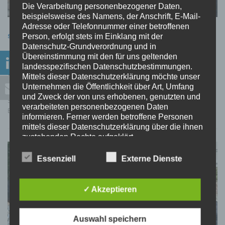
Die Verarbeitung personenbezogener Daten,
beispielsweise des Namens, der Anschrift, E-Mail-
Adresse oder Telefonnummer einer betroffenen
Person, erfolgt stets im Einklang mit der
SOMMERFEST
Datenschutz-Grundverordnung und in
IPG-Sommerfest in Kooperation mit dem
Übereinstimmung mit den für uns geltenden
landesspezifischen Datenschutzbestimmungen.
LNBB
Mittels dieser Datenschutzerklärung möchte unser
Unternehmen die Öffentlichkeit über Art, Umfang
Am 05. September 2024 fand bei strahlendem Wetter das diesjährige
und Zweck der von uns erhobenen, genutzten und
Sommerfest der IPG in Kooperation mit dem LNBB | LogistikNetz Berlin-
verarbeiteten personenbezogenen Daten
Brandenburg im malerischen Hof des alten Zollhauses in Potsdam statt. …
informieren. Ferner werden betroffene Personen
mittels dieser Datenschutzerklärung über die ihnen
zustehenden Rechte aufgeklärt.
Wir haben als für die Verarbeitung Verantwortlicher
Essenziell
Externe Dienste
zahlreiche technische und organisatorische
Maßnahmen umgesetzt, um einen möglichst
lückenlosen Schutz der über diese Internetseite
✓ Akzeptieren
verarbeiteten personenbezogenen Daten
sicherzustellen. Dennoch können Internetbasierte
Datenübertragungen grundsätzlich
Auswahl speichern
Sicherheitslücken aufweisen, sodass ein absoluter