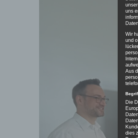
unser
uns e
infor
Daten
Wir h
und o
lücke
perso
Inter
aufwe
Aus d
perso
telef
Begri
Die D
Europ
Daten
Daten
Kunde
dies 