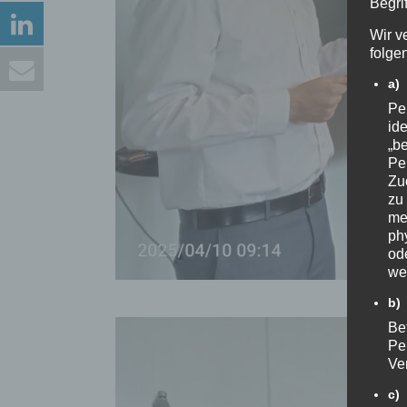
Begrif
Wir v
folge
a)
Pe
ide
„be
Pe
Zu
zu
me
ph
ode
we
K
b)
Bet
Pe
Ve
c)