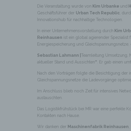
Die Veranstaltung wurde von
Kim Urbanke
und
H
Geschäftsführer der
Urban Tech Republic
, dur
Innovationshub für nachhaltige Technologien.
In einer Unternehmensvorstellung durch
Kim Ur
Reinhausen
ist ein global agierender Spezialis
Energiespeicherung und Gleichspannungsnetze, di
Sebastian Lahmann |
Teamleitung Umsetzung, Nat
aktueller Stand und Aussichten
“
. Er gab einen um
Nach den Vorträgen folgte die Besichtigung der 
Gleichspannungsnetze die Ladevorgänge optimiere
Im Anschluss blieb noch Zeit für intensives Netw
austauschten.
Das Logistikfrühstück bei MR war eine perfekte
Kontakten nach Hause.
Wir danken der
Maschinenfabrik Reinhausen
,