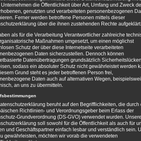
 Unternehmen die Öffentlichkeit über Art, Umfang und Zweck de
rhobenen, genutzten und verarbeiteten personenbezogenen Da
mieren. Ferner werden betroffene Personen mittels dieser
schutzerklärung über die ihnen zustehenden Rechte aufgeklärt
aben als für die Verarbeitung Verantwortlicher zahlreiche techn
rganisatorische Maßnahmen umgesetzt, um einen möglichst
nlosen Schutz der über diese Internetseite verarbeiteten
nenbezogenen Daten sicherzustellen. Dennoch können
netbasierte Datenübertragungen grundsätzlich Sicherheitslücke
isen, sodass ein absoluter Schutz nicht gewährleistet werden k
iesem Grund steht es jeder betroffenen Person frei,
nenbezogene Daten auch auf alternativen Wegen, beispielswe
onisch, an uns zu übermitteln.
ffsbestimmungen
atenschutzerklärung beruht auf den Begrifflichkeiten, die durch
äischen Richtlinien- und Verordnungsgeber beim Erlass der
schutz-Grundverordnung (DS-GVO) verwendet wurden. Unser
schutzerklärung soll sowohl für die Öffentlichkeit als auch für u
n und Geschäftspartner einfach lesbar und verständlich sein.
zu gewährleisten, möchten wir vorab die verwendeten