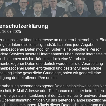
enschutzerklärung
: 16.07.2025
reuen uns sehr über Ihr Interesse an unserem Unternehmen. Ein
ng der Internetseiten ist grundsätzlich ohne jede Angabe
nenbezogener Daten möglich. Sofern eine betroffene Person
dere Services unseres Unternehmens über unsere Internetseite
uch nehmen möchte, könnte jedoch eine Verarbeitung
nenbezogener Daten erforderlich werden. Ist die Verarbeitung
nenbezogener Daten erforderlich und besteht für eine solche
beitung keine gesetzliche Grundlage, holen wir generell eine
lligung der betroffenen Person ein.
erarbeitung personenbezogener Daten, beispielsweise des Na
nschrift, E-Mail-Adresse oder Telefonnummer einer betroffenen
n, erfolgt stets im Einklang mit der Datenschutz-Grundverordnu
Teilnehmer*innen am Logistikfrühstück bei der Maschinenfabrik Reinhausen
n Übereinstimmung mit den für uns geltenden landesspezifisch
schutzbestimmungen. Mittels dieser Datenschutzerklärung mö