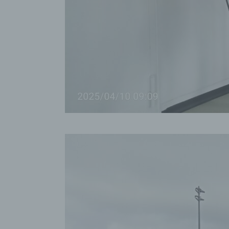
na
f)
Ps
ei
Hi
be
zu
te
ge
id
we
g) 
Ver
na
St
Mi
Si
od
Ve
se