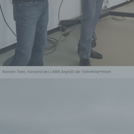
türlichen Person zu analysieren oder vorherzusagen.
 Pseudonymisierung
eudonymisierung ist die Verarbeitung personenbezogener Date
ner Weise, auf welche die personenbezogenen Daten ohne
nzuziehung zusätzlicher Informationen nicht mehr einer spezifi
troffenen Person zugeordnet werden können, sofern diese
sätzlichen Informationen gesondert aufbewahrt werden und
chnischen und organisatorischen Maßnahmen unterliegen, die
währleisten, dass die personenbezogenen Daten nicht einer
entifizierten oder identifizierbaren natürlichen Person zugewies
rden.
Karsten Tews, Vorstand des LNBB, begrüßt die Teilnehmer*innen.
Verantwortlicher oder für die Verarbeitung Verantwortlicher
antwortlicher oder für die Verarbeitung Verantwortlicher ist die
türliche oder juristische Person, Behörde, Einrichtung oder and
elle, die allein oder gemeinsam mit anderen über die Zwecke u
ttel der Verarbeitung von personenbezogenen Daten entscheide
nd die Zwecke und Mittel dieser Verarbeitung durch das Unions
er das Recht der Mitgliedstaaten vorgegeben, so kann der
rantwortliche beziehungsweise können die bestimmten Kriterie
iner Benennung nach dem Unionsrecht oder dem Recht der