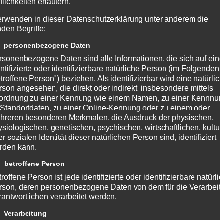
flichkeiten erläutern.
erwenden in dieser Datenschutzerklärung unter anderem die
nden Begriffe:
 personenbezogene Daten
rsonenbezogene Daten sind alle Informationen, die sich auf ein
ntifizierte oder identifizierbare natürliche Person (im Folgenden
troffene Person") beziehen. Als identifizierbar wird eine natürli
rson angesehen, die direkt oder indirekt, insbesondere mittels
ordnung zu einer Kennung wie einem Namen, zu einer Kennn
 Standortdaten, zu einer Online-Kennung oder zu einem oder
hreren besonderen Merkmalen, die Ausdruck der physischen,
ysiologischen, genetischen, psychischen, wirtschaftlichen, kultu
r sozialen Identität dieser natürlichen Person sind, identifiziert
rden kann.
im Urbanke und Holger Kretzschmar (MR) eröffnen die Veranstaltung.
 betroffene Person
roffene Person ist jede identifizierte oder identifizierbare natürl
rson, deren personenbezogene Daten von dem für die Verarbei
rantwortlichen verarbeitet werden.
 Verarbeitung