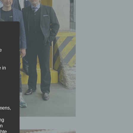
e
 in
mens,
ng
en
chte