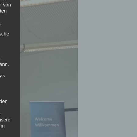
r von
ten
.
ische
n
ann.
ise
 den
e
nsere
 Um