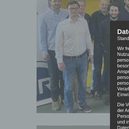
Dat
Stand
Wir f
Nutzu
perso
beson
Anspr
perso
perso
Verar
Einwi
Die V
der A
Perso
und i
Daten