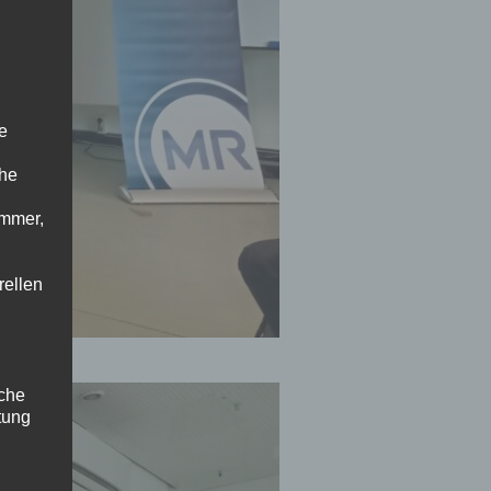
e
che
ummer,
rellen
iche
tung