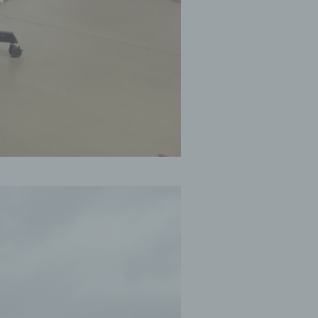
n in
schen
en
ere
nd
t.
recht
n