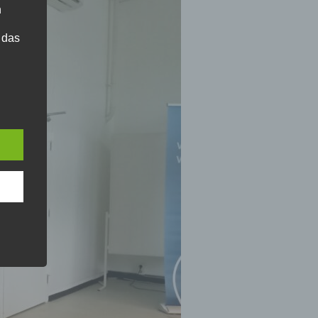
n
 das
r
ng.
g
, zu
en,