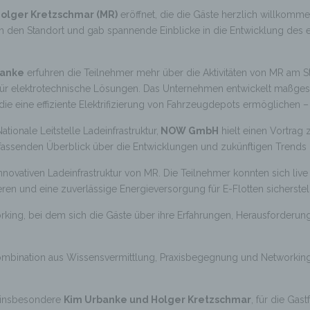
olger Kretzschmar (MR)
eröffnet, die die Gäste herzlich willkomm
ch den Standort und gab spannende Einblicke in die Entwicklung de
banke
erfuhren die Teilnehmer mehr über die Aktivitäten von MR am St
t für elektrotechnische Lösungen. Das Unternehmen entwickelt maßgesc
e eine effiziente Elektrifizierung von Fahrzeugdepots ermöglichen 
ionale Leitstelle Ladeinfrastruktur,
NOW GmbH
hielt einen Vortra
fassenden Überblick über die Entwicklungen und zukünftigen Trends 
innovativen Ladeinfrastruktur von MR. Die Teilnehmer konnten sich l
n und eine zuverlässige Energieversorgung für E-Flotten sicherstel
orking, bei dem sich die Gäste über ihre Erfahrungen, Herausforderun
 Kombination aus Wissensvermittlung, Praxisbegegnung und Networkin
 insbesondere
Kim Urbanke und Holger Kretzschmar
, für die Gas