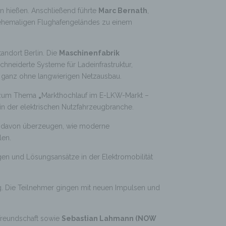
en hießen. Anschließend führte
Marc Bernath
,
s ehemaligen Flughafengeländes zu einem
andort Berlin. Die
Maschinenfabrik
hneiderte Systeme für Ladeinfrastruktur,
– ganz ohne langwierigen Netzausbau.
g zum Thema
„
Markthochlauf im E-LKW-Markt –
in der elektrischen Nutzfahrzeugbranche.
ive davon überzeugen, wie moderne
len.
gen und Lösungsansätze in der Elektromobilität
g. Die Teilnehmer gingen mit neuen Impulsen und
tfreundschaft sowie
Sebastian Lahmann (NOW