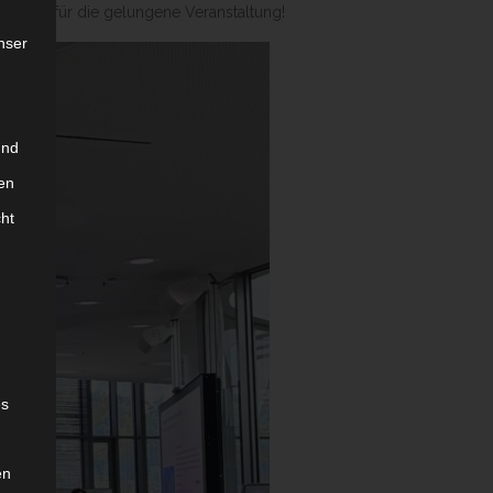
kenden für die gelungene Veranstaltung!
nser
und
en
cht
es
en