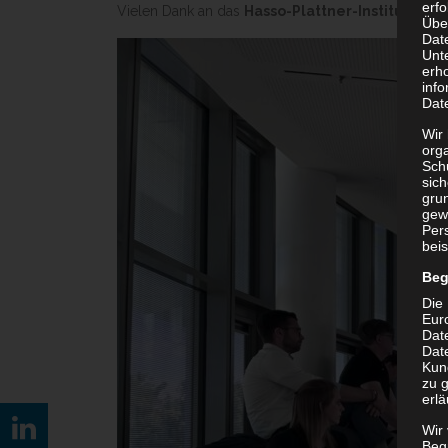
erf
Vielen Dank an das
Hasso-Plattner-Institut
, die
Übe
Dat
Unt
erh
info
Dat
Wir 
org
Sch
sic
grun
gew
Per
beis
Beg
Die 
Eur
Dat
Date
Kun
zu g
erlä
Wir
Begr