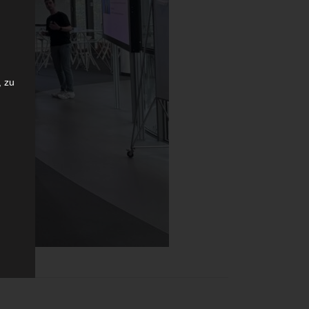
 zu
ng
r
das