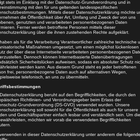
olgt stets im Einklang mit der Datenschutz-Grundverordnung und in
Wirtschaftsförderung Land Brandenburg (WFBB)
und alle Mitwir
reinstimmung mit den für uns geltenden landesspezifischen
enschutzbestimmungen. Mittels dieser Datenschutzerklärung möchte u
ernehmen die Öffentlichkeit über Art, Umfang und Zweck der von uns
obenen, genutzten und verarbeiteten personenbezogenen Daten
rmieren. Ferner werden betroffene Personen mittels dieser
enschutzerklärung über die ihnen zustehenden Rechte aufgeklärt.
haben als für die Verarbeitung Verantwortlicher zahlreiche technische 
anisatorische Maßnahmen umgesetzt, um einen möglichst lückenlosen
utz der über diese Internetseite verarbeiteten personenbezogenen Dat
herzustellen. Dennoch können Internetbasierte Datenübertragungen
dsätzlich Sicherheitslücken aufweisen, sodass ein absoluter Schutz ni
ährleistet werden kann. Aus diesem Grund steht es jeder betroffenen
son frei, personenbezogene Daten auch auf alternativen Wegen,
pielsweise telefonisch, an uns zu übermitteln.
riffsbestimmungen
Datenschutzerklärung beruht auf den Begrifflichkeiten, die durch den
opäischen Richtlinien- und Verordnungsgeber beim Erlass der
enschutz-Grundverordnung (DS-GVO) verwendet wurden. Unsere
nschutzerklärung soll sowohl für die Öffentlichkeit als auch für unsere
den und Geschäftspartner einfach lesbar und verständlich sein. Um di
ewährleisten, möchten wir vorab die verwendeten Begrifflichkeiten
utern.
 verwenden in dieser Datenschutzerklärung unter anderem die folgend
iffe: