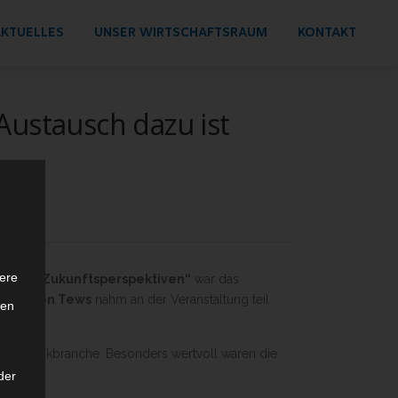
KTUELLES
UNSER WIRTSCHAFTSRAUM
KONTAKT
 Austausch dazu ist
ere
gen und Zukunftsperspektiven“
war das
d
Karsten Tews
nahm an der Veranstaltung teil
ten
.
 Logistikbranche. Besonders wertvoll waren die
der