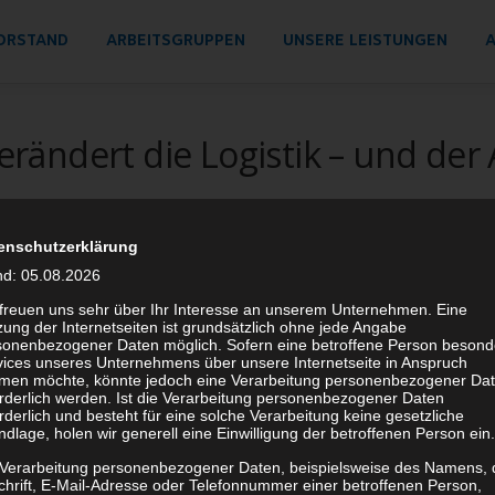
ORSTAND
ARBEITSGRUPPEN
UNSERE LEISTUNGEN
A
verändert die Logistik – und der
enschutzerklärung
HARINA LÜDICKE
nd: 05.08.2026
 freuen uns sehr über Ihr Interesse an unserem Unternehmen. Eine
ung der Internetseiten ist grundsätzlich ohne jede Angabe
sonenbezogener Daten möglich. Sofern eine betroffene Person besond
nstliche Intelligenz in der Logistik: Innovationen, Anwendun
vices unseres Unternehmens über unsere Internetseite in Anspruch
Hasso-Plattner-Institut in Potsdam vertreten. Unser Vorstandsmitglie
men möchte, könnte jedoch eine Verarbeitung personenbezogener Da
orderlich werden. Ist die Verarbeitung personenbezogener Daten
ch mit Vertreterinnen und Vertretern aus Wissenschaft und Wirtschaft
rderlich und besteht für eine solche Verarbeitung keine gesetzliche
dlage, holen wir generell eine Einwilligung der betroffenen Person ein.
elle Entwicklungen sowie die Chancen und Herausforderungen für die
ing-Möglichkeiten.
 Verarbeitung personenbezogener Daten, beispielsweise des Namens, 
chrift, E-Mail-Adresse oder Telefonnummer einer betroffenen Person,