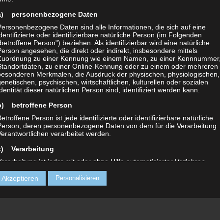
a) personenbezogene Daten
Personenbezogene Daten sind alle Informationen, die sich auf eine
identifizierte oder identifizierbare natürliche Person (im Folgenden
„betroffene Person") beziehen. Als identifizierbar wird eine natürliche
Person angesehen, die direkt oder indirekt, insbesondere mittels
Zuordnung zu einer Kennung wie einem Namen, zu einer Kennnummer,
Standortdaten, zu einer Online-Kennung oder zu einem oder mehreren
besonderen Merkmalen, die Ausdruck der physischen, physiologischen,
genetischen, psychischen, wirtschaftlichen, kulturellen oder sozialen
Identität dieser natürlichen Person sind, identifiziert werden kann.
b) betroffene Person
etroffene Person ist jede identifizierte oder identifizierbare natürliche
Person, deren personenbezogene Daten von dem für die Verarbeitung
Verantwortlichen verarbeitet werden.
c) Verarbeitung
Verarbeitung ist jeder mit oder ohne Hilfe automatisierter Verfahren
ausgeführte Vorgang oder jede solche Vorgangsreihe im Zusammenha
mit personenbezogenen Daten wie das Erheben, das Erfassen, die
 Akzeptieren
Personalisieren
Organisation, das Ordnen, die Speicherung, die Anpassung oder
Veränderung, das Auslesen, das Abfragen, die Verwendung, die
Offenlegung durch Übermittlung, Verbreitung oder eine andere Form de
Bereitstellung, den Abgleich oder die Verknüpfung, die Einschränkung, 
Löschen oder die Vernichtung.